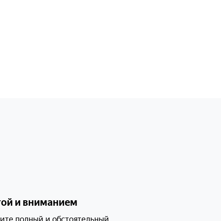
ожете
, как он
алуйста,
—
строено
Да, отправляю
в: 1) сколько
льзуете как
 убираете
той и вниманием
кормите? И
то именно с
ите полный и обстоятельный