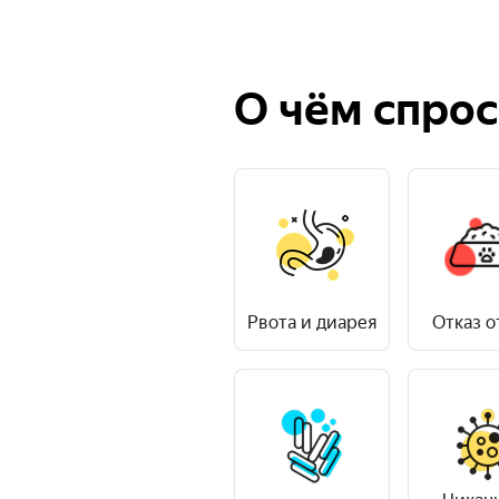
ени
и
О чём спрос
Рвота и диарея
Отказ о