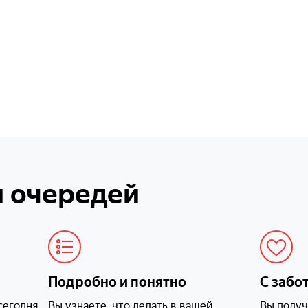
Давайте разберемся. М
прислать короткое видео
дышит и двигается? Пож
покажите еще и клетку 
наполнитель и как все у
внутри
и очередей
Задам несколько вопросо
лет Семену? 2) что испо
наполнитель и как часто
Подробно и понятно
С забо
клетку? 3) чем обычно 
опишите, пожалуйста, ч
сегодня
Вы узнаете, что делать в вашей
Вы получ