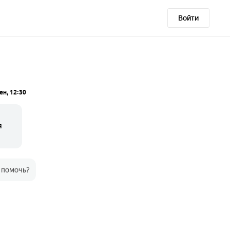
Войти
ен, 12:30
я
 помочь?
еня хомячок Семен. У него
переживаю, вдруг что-то