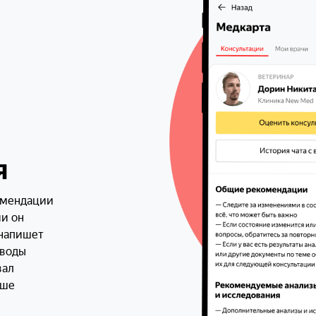
проглотила ли она что-то
застряло ли это внутри
я
омендации
ии он
 напишет
ыводы
вал
ьше