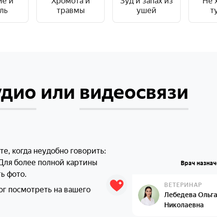
ие и
Хромота и
Зуд и запах из
Не 
ль
травмы
ушей
т
удио
или
видеосвязи
е, когда неудобно говорить:
Врач назнач
 Для более полной картины
ь фото.
ВЕТЕРИНАР
ог посмотреть на вашего
Лебедева Ольг
Николаевна