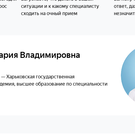
глазами: выделения жид
рос
ситуации и к какому специалисту
ответ, д
густые, много ли их, как
сходить на очный прием
незначи
важно: он живет один ил
хомячком?
8 месяцев. Наполн
раз в 3 дня. Вчера 
запахом — после эт
ария Владимировна
Сему смесью, иног
один. Из глаз выде
немного
. — Харьковская государственная
демия, высшее образование по специальности
Похоже на раздражение 
бывает из-за пыли). Убе
наполнитель, верните н
Проветрите комнату, но
устраивайте сквозняки. 
аккуратно протирайте 
физраствором 2 раза в д