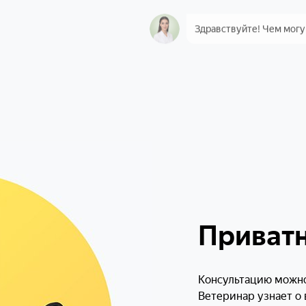
Здравствуйте! Чем могу
Здравствуйте... Со
вырвало несколько 
у врача, но я хочу 
насколько это опас
Понимаю. Пришлите, по
фото заключения или ан
они есть) — и фото рвот
опишите ее цвет, есть л
пена)
Приват
Консультацию можно
Ветеринар узнает о 