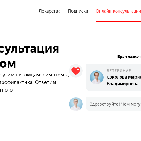
Лекарства
Подписки
Онлайн-консультации
сультация
Врач назнач
ром
ВЕТЕРИНАР
другим питомцам: симптомы,
Соколова Мари
 профилактика. Ответим
Владимировна
тного
Здравствуйте! Чем могу
Добрый вечер. У м
слезятся глаза. Я 
серьезное