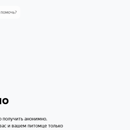
 помочь?
бачке стало плохо: ее
раз, она вялая. Мы уже были
понять, что делать дальше и
но. Хочу второе мнение
жалуйста,
ализов (если
ы (или просто
и кровь или
но
Хорошо, сейчас отправлю
 получить анонимно.
вас и вашем питомце только