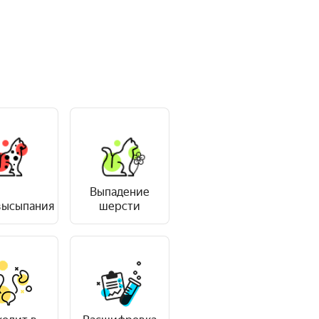
а уже точно надо ехать очно?
 лучше —
ем
Выпадение
высыпания
шерсти