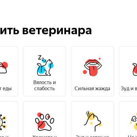
Понял. А когд
Если за 3 дня не станет
рекомендую очный при
ить ветеринара
Вялость и
т еды
слабость
Сильная жажда
Зуд и 