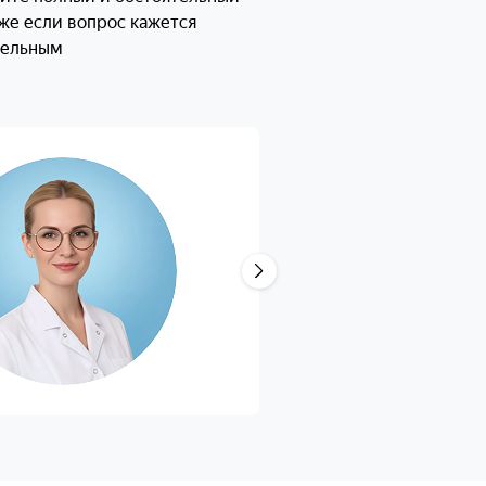
кие или
аже если вопрос кажется
ого цвета? Еще
тельным
и с другим
итель — древесный, убираю
купил новый, он пыльный и с
ого глаза и потекли. Кормлю
да овощами. Хомячок живет
ления прозрачные, не густые,
(часто
рите новый
ейтральный.
 не
Глаза
стерильным
ень