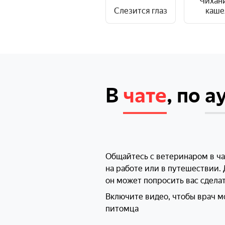
Чихан
Слезится глаз
каше
В
чате
, по
а
Общайтесь с ветеринаром в чат
на работе или в путешествии.
он может попросить вас сделат
Включите видео, чтобы врач м
питомца