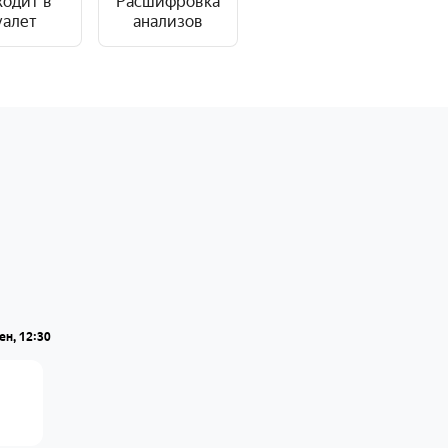
ходит в
Расшифровка
уалет
анализов
ен, 12:30
а