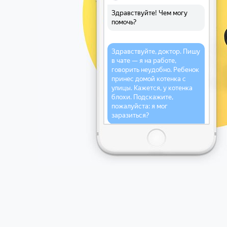
Здравствуйте! Чем могу
помочь?
Здравствуйте, доктор. Пишу
в чате — я на работе,
говорить неудобно. Ребенок
принес домой котенка с
улицы. Кажется, у котенка
блохи. Подскажите,
пожалуйста: я мог
заразиться?
Понимаю. Спокойно: блохи
не живут на человеке
постоянно, но могут укусить.
Пришлите, пожалуйста,
фото котенка и, если
получится, фото того, что вы
видите в шерсти (особенно